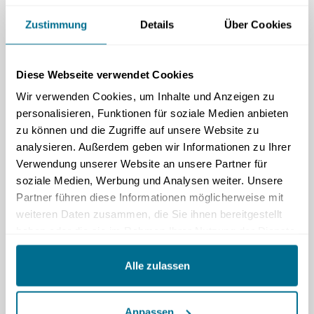
and design of G-
CAR
Zustimmung
Details
Über Cookies
Diese Webseite verwendet Cookies
Wir verwenden Cookies, um Inhalte und Anzeigen zu
personalisieren, Funktionen für soziale Medien anbieten
G-CAR Webseite
zu können und die Zugriffe auf unsere Website zu
G-CAR
19. APRIL 2022
NEUIGKEITEN
analysieren. Außerdem geben wir Informationen zu Ihrer
Verwendung unserer Website an unsere Partner für
Wir freuen uns sehr Ihnen unsere Website mit allen
soziale Medien, Werbung und Analysen weiter. Unsere
Infos zum Register, Studienprotokoll, aktuelle Daten zu
Partner führen diese Informationen möglicherweise mit
den eingeschlossenen Patient*innen und Kontaktinfos
weiteren Daten zusammen, die Sie ihnen bereitgestellt
anbieten zu können.
haben oder die sie im Rahmen Ihrer Nutzung der Dienste
gesammelt haben.
Alle zulassen
←
Nächste
Neuigkeit: DGK
Jahrestagung 2022
Anpassen