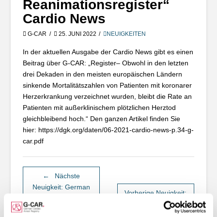
Reanimationsregister“
Cardio News
G-CAR
25. JUNI 2022
NEUIGKEITEN
In der aktuellen Ausgabe der Cardio News gibt es einen
Beitrag über G-CAR: „Register– Obwohl in den letzten
drei Dekaden in den meisten europäischen Ländern
sinkende Mortalitätszahlen von Patienten mit koronarer
Herzerkrankung verzeichnet wurden, bleibt die Rate an
Patienten mit außerklinischem plötzlichen Herztod
gleichbleibend hoch.“ Den ganzen Artikel finden Sie
hier: https://dgk.org/daten/06-2021-cardio-news-p.34-g-
car.pdf
←
Nächste
Neuigkeit: German
Vorherige Neuigkeit:
Cardiac Arrest
100 eingeschlossene
Registry: rationale
Patient*innen
→