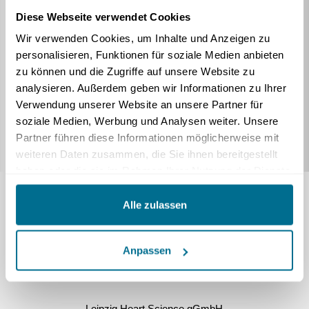
Diese Webseite verwendet Cookies
Neuigkeiten
Wir verwenden Cookies, um Inhalte und Anzeigen zu
Über G-CAR
personalisieren, Funktionen für soziale Medien anbieten
Zentren
zu können und die Zugriffe auf unsere Website zu
analysieren. Außerdem geben wir Informationen zu Ihrer
Studienprotokoll
Verwendung unserer Website an unsere Partner für
Teilnahme
soziale Medien, Werbung und Analysen weiter. Unsere
Förderer
Partner führen diese Informationen möglicherweise mit
weiteren Daten zusammen, die Sie ihnen bereitgestellt
haben oder die sie im Rahmen Ihrer Nutzung der Dienste
gesammelt haben.
Alle zulassen
Anpassen
Kontakt
Leipzig Heart Science gGmbH